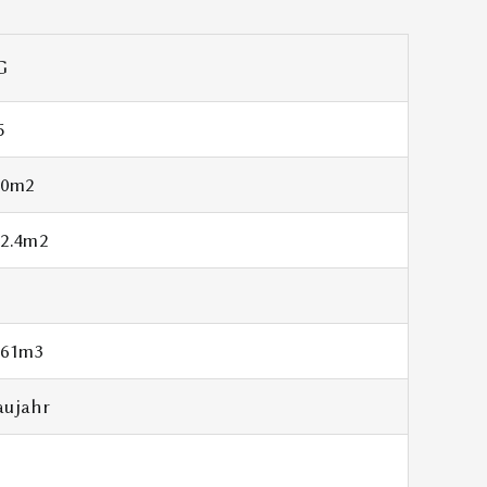
G
5
10m2
52.4m2
961m3
aujahr